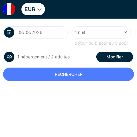
EUR
Séjour du
8 août
au
9 août
1 hébergement / 2 adultes
Modifier