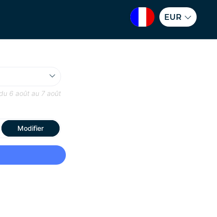
EUR
 du
6 août
au
7 août
Modifier